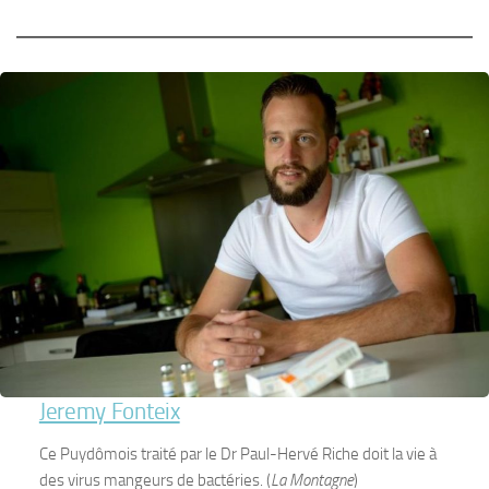
Jeremy Fonteix
Ce Puydômois traité par le Dr Paul-Hervé Riche doit la vie à
des virus mangeurs de bactéries. (
La Montagne
)