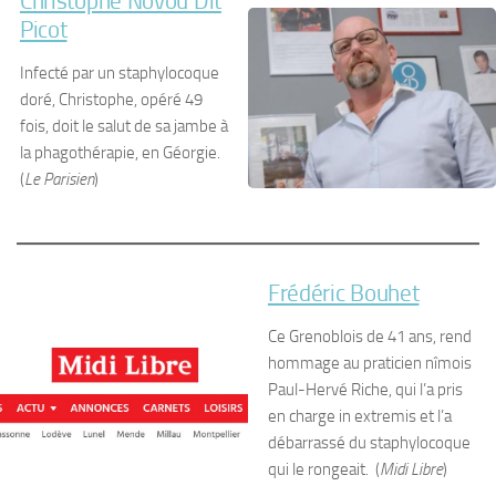
Christophe Novou Dit
Picot
Infecté par un staphylocoque
doré, Christophe, opéré 49
fois, doit le salut de sa jambe à
la phagothérapie, en Géorgie.
(
Le Parisien
)
Frédéric Bouhet
Ce Grenoblois de 41 ans, rend
hommage au praticien nîmois
Paul-Hervé Riche, qui l’a pris
en charge in extremis et l’a
débarrassé du staphylocoque
qui le rongeait. (
Midi Libre
)