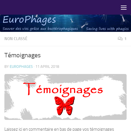
Skip to content
NON CLASSÉ
1
Témoignages
BY
EUROPHAGES
·
11 APRIL 2018
Laissez ici en commentaire en bas de page vos témoignages