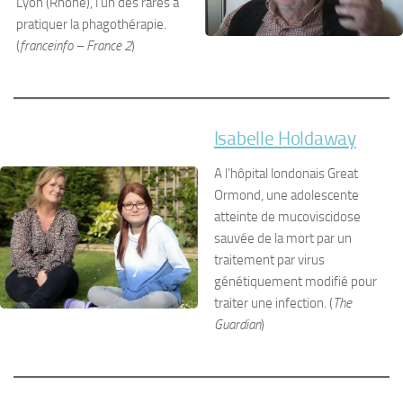
Lyon (Rhône), l’un des rares à
pratiquer la phagothérapie.
(
franceinfo – France 2
)
Isabelle Holdaway
A l’hôpital londonais Great
Ormond, une adolescente
atteinte de mucoviscidose
sauvée de la mort par un
traitement par virus
génétiquement modifié pour
traiter une infection. (
The
Guardian
)