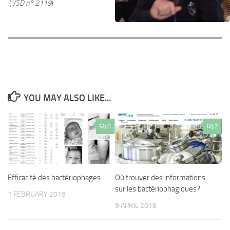
(
VSD n° 2119
)
YOU MAY ALSO LIKE...
0
2
Efficacité des bactériophages
Où trouver des informations
sur les bactériophagiques?
1 FEBRUARY 2019
9 APRIL 2018