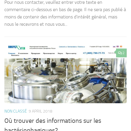
ur nous contacter, veuillez entrer votre texte en
Liste d
mmentaire ci-dessous en bas de page. Il ne sera pas publié à
thérap
ins de contenir des informations d’intérêt général, mais
therap
us le recevrons et nous vous...
infect
Locali
2
NON CLASSÉ
9 APRIL 2018
Où trouver des informations sur les
bactériophagiques?